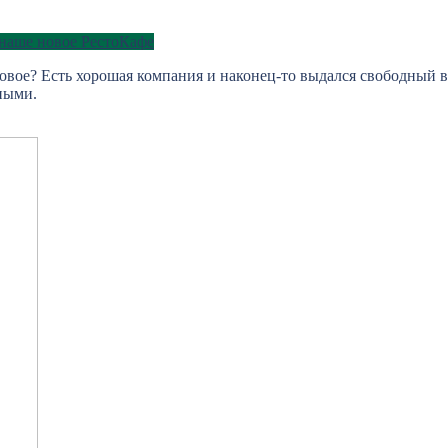
наше новое РестоКафе
новое? Есть хорошая компания и наконец-то выдался свободный 
ными.